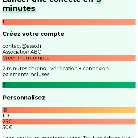
minutes
1
Créez votre compte
contact@asso.fr
Association ABC
Créer mon compte
2 minutes chrono - vérification + connexion
paiements incluses.
2
Personnalisez
🎨
10€
25€
50€