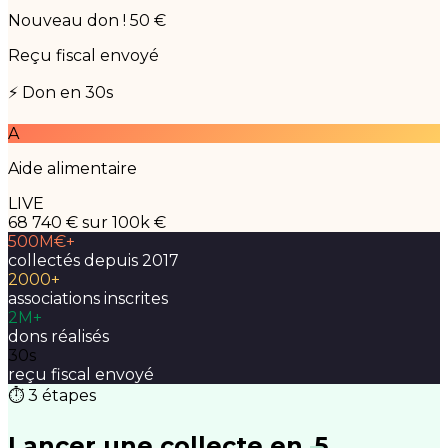
Nouveau don ! 50 €
Reçu fiscal envoyé
⚡ Don en 30s
A
Aide alimentaire
LIVE
68 740 €
sur 100k €
500M€+
collectés depuis 2017
2000+
associations inscrites
2M+
dons réalisés
30s
reçu fiscal envoyé
⏱ 3 étapes
Lancer une collecte en
5