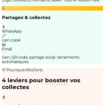
Logo, couleurs, montants, vidéo. Tout en édition live.
3
Partagez & collectez
📱
WhatsApp
🔗
Lien copié
📧
Email
Lien, QR code, partage social. Versements
automatiques.
💡 Pourquoi AlloDons
4 leviers pour
booster
vos
collectes
📄